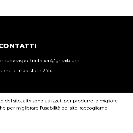
CONTATTI
ambrosiasportnutrition@gmail.com
tempi di risposta in 24h.
del sito, altri sono utilizzati per produrre la migliore
e per migliorare l’usabilità del sito, raccogliamo