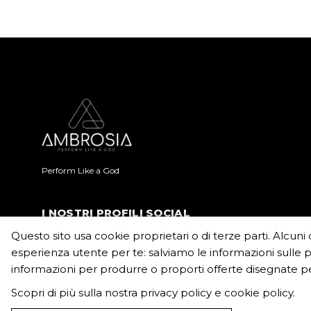
Perform Like a God
I NOSTRI PROFILI SOCIAL
Questo sito usa cookie proprietari o di terze parti. Alcuni 
esperienza utente per te: salviamo le informazioni sulle p
informazioni per produrre o proporti offerte disegnate pe
Cookie Privacy
Privacy Policy
Scopri di più sulla nostra
privacy policy
e
cookie policy
.