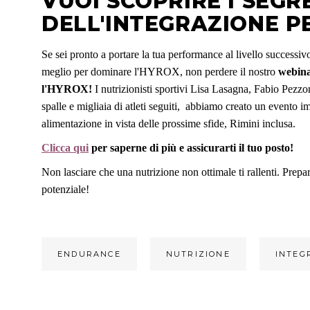
VUOI SCOPRIRE I SEGR
DELL'INTEGRAZIONE P
Se sei pronto a portare la tua performance al livello successi
meglio per dominare l'HYROX, non perdere il nostro
webinar
l'HYROX!
I nutrizionisti sportivi Lisa Lasagna, Fabio Pezzo
spalle e migliaia di atleti seguiti, abbiamo creato un evento imp
alimentazione in vista delle prossime sfide, Rimini inclusa.
Clicca qui
per saperne di più e assicurarti il tuo posto!
Non lasciare che una nutrizione non ottimale ti rallenti. Prep
potenziale!
ENDURANCE
NUTRIZIONE
INTEG