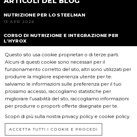
ARTICOLI DEL BLOG
NUTRIZIONE PER LO STEELMAN
13 APR 2026
CORSO DI NUTRIZIONE E INTEGRAZIONE PER
L'HYROX
22 MAR 2026
Questo sito usa cookie proprietari o di terze parti.
Alcuni di questi cookie sono necessari per il
funzionamento corretto del sito, altri sono utilizzati per
CONTATTI
produrre la migliore esperienza utente per te:
salviamo le informazioni sulle preferenza per il tuo
ambrosiasportnutrition@gmail.com
prossimo accesso, raccogliamo statistiche per
migliorare l’usabilità del sito, raccogliamo informazioni
tempi di risposta in 24h.
per produrre o proporti offerte disegnate per te.
Scopri di più sulla nostra
privacy policy
e
cookie policy
.
ACCETTA TUTTI I COOKIE E PROCEDI
Created by
Eighty-Twenty Srl