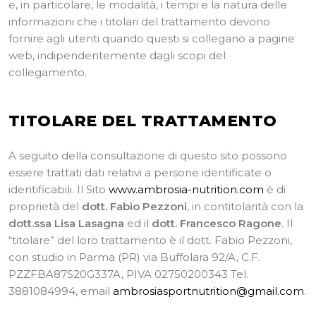
e, in particolare, le modalità, i tempi e la natura delle
informazioni che i titolari del trattamento devono
fornire agli utenti quando questi si collegano a pagine
web, indipendentemente dagli scopi del
collegamento.
TITOLARE DEL TRATTAMENTO
A seguito della consultazione di questo sito possono
essere trattati dati relativi a persone identificate o
identificabili. Il Sito
www.ambrosia-nutrition.com
è di
proprietà del
dott. Fabio Pezzoni
, in contitolarità con la
dott.ssa Lisa Lasagna
ed il
dott. Francesco Ragone
.
Il
“titolare” del loro trattamento è il dott. Fabio Pezzoni,
con studio in Parma (PR) via Buffolara 92/A, C.F.
PZZFBA87S20G337A, PIVA 02750200343 Tel.
3881084994, email
ambrosiasportnutrition@gmail.com
.